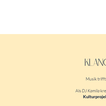
KLAN
Musik triff
Als
DJ Kamila
kre
Kulturproje