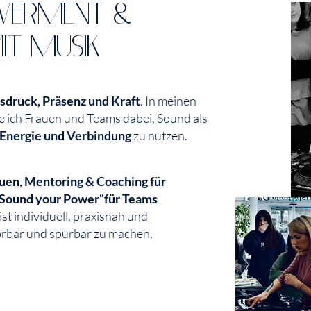
WERMENT &
T MUSIK
sdruck, Präsenz und Kraft
. In meinen
e ich Frauen und Teams dabei, Sound als
 Energie und Verbindung
zu nutzen.
uen, Mentoring & Coaching für
„Sound your Power“für Teams
st individuell, praxisnah und
hörbar und spürbar zu machen,