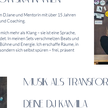
bin DJane und Mentorin mit über 15 Jahren
 und Coaching.
 mich mehr als Klang – sie ist eine Sprache,
det. In meinen Sets verschmelzen Beats und
ühne und Energie. Ich erschaffe Räume, in
ondern sich selbst spüren – frei, präsent
MUSIK ALS TRANSFO
DEINE DJ KAMILA