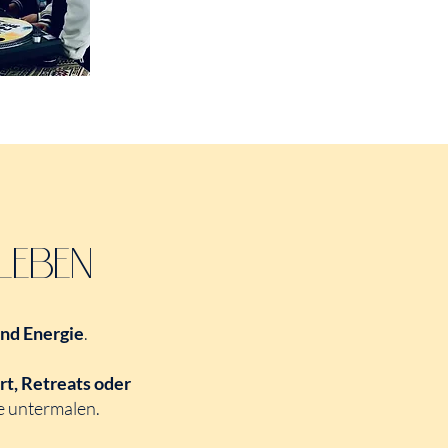
LEBEN
und Energie
.
ort, Retreats oder
e untermalen.