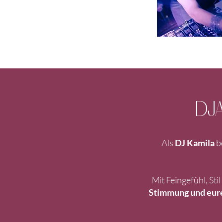
DJ
Als
DJ Kamila
b
Mit Feingefühl, Sti
Stimmung und eur