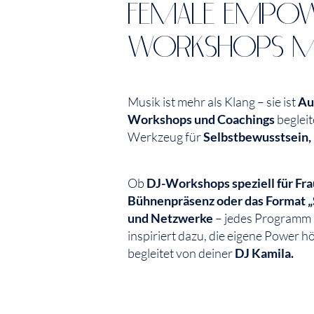
FEMALE EMPO
WORKSHOPS MI
Musik ist mehr als Klang – sie ist
Au
Workshops und Coachings
begleit
Werkzeug für
Selbstbewusstsein,
Ob
DJ-Workshops speziell für Fra
Bühnenpräsenz oder das Format 
und Netzwerke
– jedes Programm i
inspiriert dazu, die eigene Power 
begleitet von deiner
DJ Kamila.