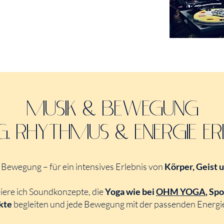
MUSIK & BEWEGUNG
G, RHYTHMUS & ENERGIE ER
t Bewegung – für ein intensives Erlebnis von
Körper, Geist 
iere ich Soundkonzepte, die
Yoga wie bei
OHM YOGA
, Sp
kte
begleiten und jede Bewegung mit der passenden Energi