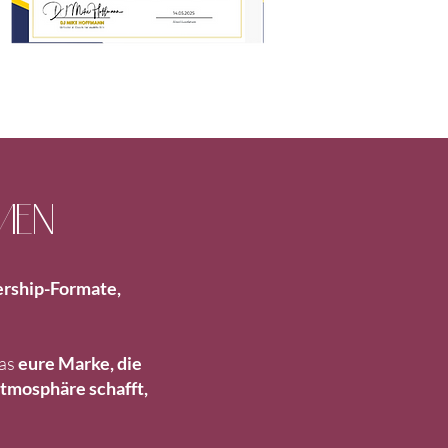
MEN
ership-Formate,
das
eure Marke, die
tmosphäre schafft,