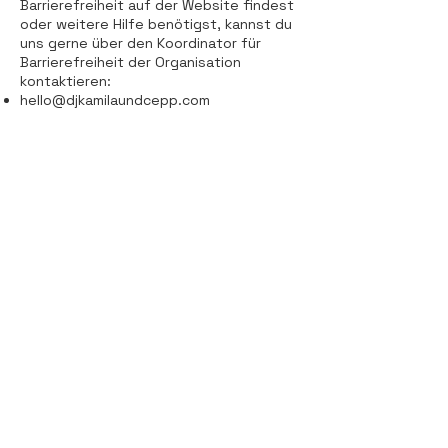
Barrierefreiheit auf der Website findest
oder weitere Hilfe benötigst, kannst du
uns gerne über den Koordinator für
Barrierefreiheit der Organisation
kontaktieren:
hello@djkamilaundcepp.com
Wulkahof 2
7041 Wulkaprodersdorf
Phone:
0043 660 25 90 674
Email:
hello@djkamilaundcepp.com
Visit me on social media: